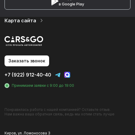
в Google Play
Карта сайта
Автопарк
Цены
Услуги
О компании
Контакты
Аренда авто без водителя
Заказать звонок
Аренда с водителем
Посуточная аренда
+7 (922) 912-40-40
Долгосрочная аренда
Эконом
Принимаем заявки с 9:00 до 19:00
Комфорт
Кроссовер
Changan
Haval
Hyundai
Kia
Понравилась работа с нашей компанией? Оставьте отзыв.
Lada
Omoda
Нам важна ваша обратная связь, ведь мы хотим стать лучше
Skoda
Volkswagen
Chery
Киров, ул. Ломоносова 3