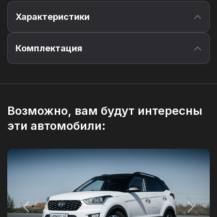
Характеристики
Telegram
WhatsApp
VK
Комплектация
Telegram
WhatsApp
VK
Возможно, вам будут интересны
эти автомобили: