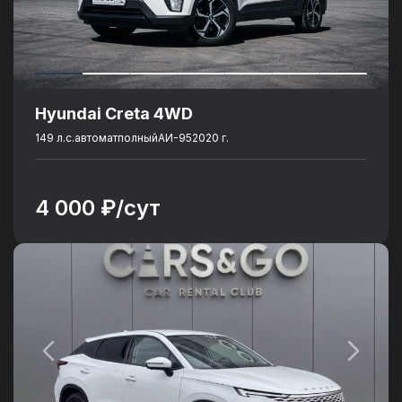
Hyundai Creta 4WD
149 л.с.
автомат
полный
АИ-95
2020 г.
4 000 ₽/сут