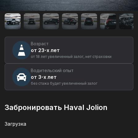
Аренда
автомобиля
Haval
Jolion
в
Кирове
Возраст
от 23-х лет
от 18 лет увеличенный залог, нет страховки
Водительский опыт
от 3-х лет
без стажа будет увеличенный залог
Забронировать Haval Jolion
Загрузка