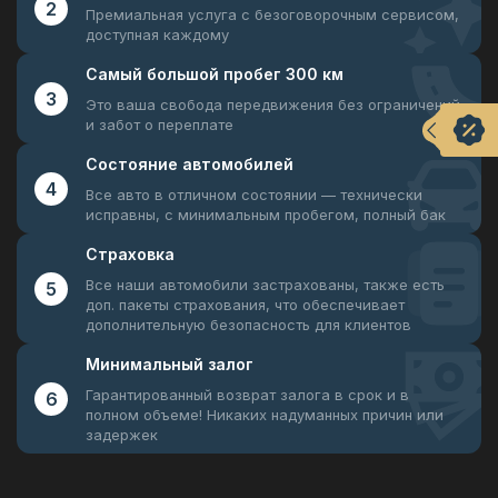
2
Премиальная услуга с безоговорочным
сервисом,
доступная каждому
Самый большой
пробег 300 км
3
Это ваша свобода передвижения
без ограничений
и забот о переплате
Состояние
автомобилей
4
Все авто в отличном состоянии —
технически
исправны, с минимальным пробегом, полный бак
Страховка
Все наши автомобили застрахованы, также есть
5
доп. пакеты страхования, что обеспечивает
дополнительную безопасность для клиентов
Минимальный
залог
Гарантированный возврат залога в срок и в
6
полном объеме! Никаких надуманных причин или
задержек