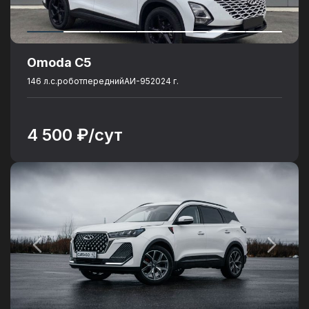
Omoda C5
146 л.с.
робот
передний
АИ-95
2024 г.
4 500 ₽/сут