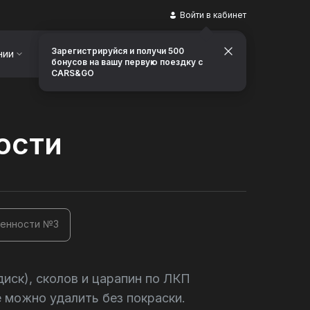
Войти в кабинет
Зарегистрируйся и получи 500
нии
Контакты
Заказать звонок
бонусов на вашу первую поездку с
CARS&GO
ости
венности №3
диск), сколов и царапин по ЛКП
 можно удалить без покраски.